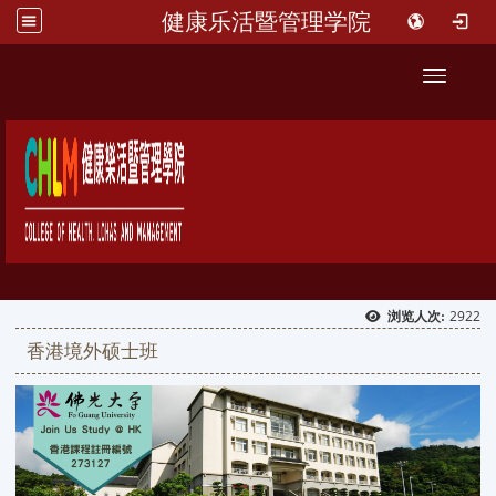
健康乐活暨管理学院
::
Toggle 
2922
浏览人次:
香港境外硕士班