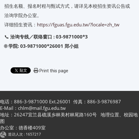
招生名额、报名时程与甄试方式，请详见本校招生资讯公告或
洽询学院办公室。
详细招生资讯：
https://fguas.fgu.edu.tw/?locale=zh_tw
📞
洽询专线／联络窗口 : 03-9871000*3
🌐
学院: 03-9871000*26001 郑小姐
Print this page
电话：886-3-9871000 Ext.26001 传真：886-3-9876987
E-Mail：chlm@mail.fgu.edu.tw
地址：26247宜兰县礁溪乡林美村林尾路160号
地理位置
、
校园地
图
办公室：德香楼409室
造访人次 : 1657217