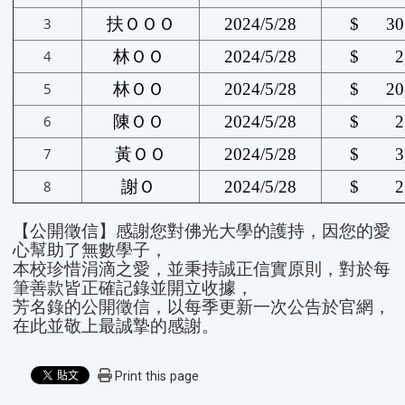
3
扶ＯＯＯ
2024/5/28
$ 30,
4
林ＯＯ
2024/5/28
$ 2,
5
林ＯＯ
2024/5/28
$ 20,
6
陳ＯＯ
2024/5/28
$ 2,
7
黃ＯＯ
2024/5/28
$ 3,
8
謝Ｏ
2024/5/28
$ 2,
【公開徵信】感謝您對佛光大學的護持，因您的愛
心幫助了無數學子，
本校珍惜涓滴之愛，並秉持誠正信實原則，對於每
筆善款皆正確記錄並開立收據，
芳名錄的公開徵信，以每季更新一次公告於官網，
在此並敬上最誠摯的感謝。
Print this page