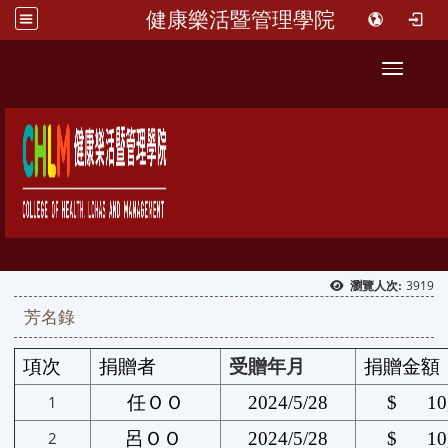
健康樂活暨管理學院
::
Toggle 
3919
瀏覽人次:
芳名錄
項次
捐贈者
受贈年月
捐贈金額
1
任ＯＯ
2024/5/28
$ 10,
2
呂ＯＯ
2024/5/28
$ 10,