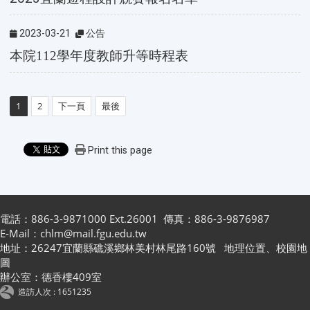
2023-03-21
公告
本院112學年度教師升等時程表
1
2
下一頁
最後
Print this page
電話：886-3-9871000 Ext.26001 傳真：886-3-9876987
E-Mail：chlm@mail.fgu.edu.tw
地址：26247宜蘭縣礁溪鄉林美村林尾路160號
地理位置
、
校園地
圖
辦公室：德香樓409室
造訪人次 : 1651235