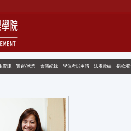
生資訊
實習/就業
會議紀錄
學位考試申請
法規彙編
捐款: