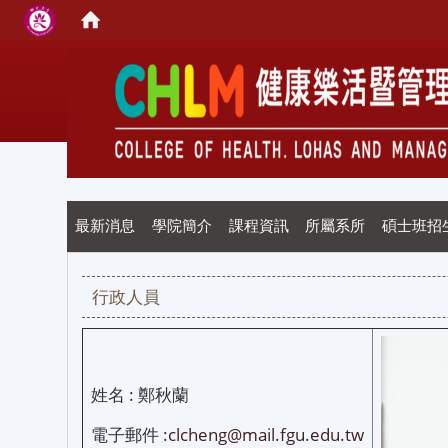
最新消息
學院簡介
課程資訊
所屬系所
碩士班招
行政人員
姓名 : 鄭秋蘭
電子郵件 :
clcheng@mail.fgu.edu.tw