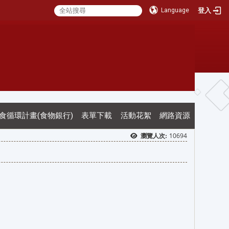
登入
Language
:::
:::
養食循環計畫(食物銀行)
表單下載
活動花絮
網路資源
10694
瀏覽人次: