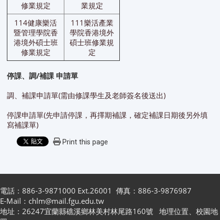
修業規定
業規定
114健康樂活
111樂活產業
暨管理學院香
學院香港境外
港境外碩士班
碩士班修業規
修業規定
定
停課、調/補課 申請單
調、補課申請單(需由修課學生及老師簽名後送出)
停課申請單(先申請停課，再擇期補課，確定補課日期後另外填
寫補課單)
Print this page
電話：886-3-9871000 Ext.26001 傳真：886-3-9876987
E-Mail：chlm@mail.fgu.edu.tw
地址：26247宜蘭縣礁溪鄉林美村林尾路160號
地理位置
、
校園地